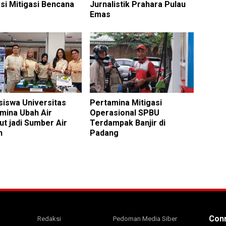
si Mitigasi Bencana
Jurnalistik Prahara Pulau
Emas
iswa Universitas
Pertamina Mitigasi
mina Ubah Air
Operasional SPBU
t jadi Sumber Air
Terdampak Banjir di
h
Padang
Conn
Redaksi
Pedoman Media Siber