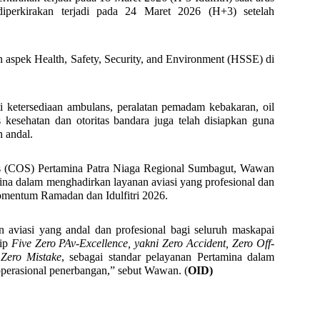
iperkirakan terjadi pada 24 Maret 2026 (H+3) setelah
aspek Health, Safety, Security, and Environment (HSSE) di
ti ketersediaan ambulans, peralatan pemadam kebakaran, oil
tas kesehatan dan otoritas bandara juga telah disiapkan guna
 andal.
s (COS) Pertamina Patra Niaga Regional Sumbagut, Wawan
 dalam menghadirkan layanan aviasi yang profesional dan
omentum Ramadan dan Idulfitri 2026.
aviasi yang andal dan profesional bagi seluruh maskapai
sip
Five Zero PAv-Excellence, yakni Zero Accident, Zero Off-
 Zero Mistake
, sebagai standar pelayanan Pertamina dalam
perasional penerbangan,” sebut Wawan. (
OID)