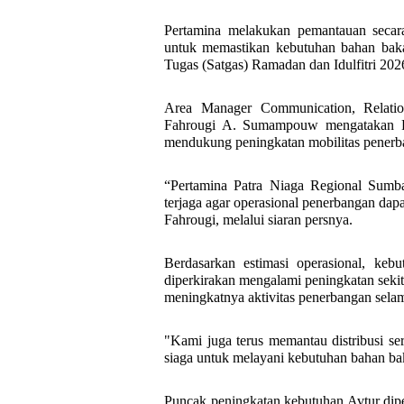
Pertamina melakukan pemantauan secara i
untuk memastikan kebutuhan bahan bakar
Tugas (Satgas) Ramadan dan Idulfitri 202
Area Manager Communication, Relati
Fahrougi A. Sumampouw mengatakan Pe
mendukung peningkatan mobilitas penerb
“Pertamina Patra Niaga Regional Sumba
terjaga agar operasional penerbangan dapa
Fahrougi, melalui siaran persnya.
Berdasarkan estimasi operasional, keb
diperkirakan mengalami peningkatan sekit
meningkatnya aktivitas penerbangan sel
"Kami juga terus memantau distribusi ser
siaga untuk melayani kebutuhan bahan ba
Puncak peningkatan kebutuhan Avtur diper