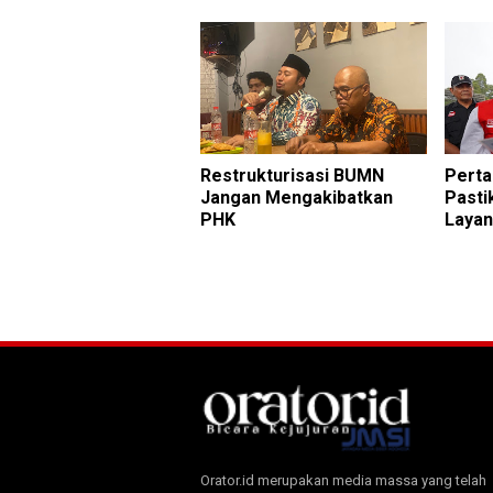
Restrukturisasi BUMN
Pert
Jangan Mengakibatkan
Pasti
PHK
Laya
Orator.id merupakan media massa yang telah