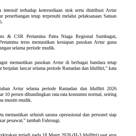
ntensif terhadap ketersediaan stok serta distribusi Avtur
 penerbangan tetap terpenuhi melalui pelaksanaan Satuan
6.
ons & CSR Pertamina Patra Niaga Regional Sumbagut,
rtamina terus memastikan kesiapan pasokan Avtur guna
angan selama periode mudik.
gut memastikan pasokan Avtur di berbagai bandara tetap
t berjalan lancar selama periode Ramadan dan Idulfitri," kata
utuhan Avtur selama periode Ramadan dan Idulfitri 2026
ar 10 persen dibandingkan rata-rata konsumsi normal, seiring
ama musim mudik.
ta memastikan seluruh sarana operasional dan personel siap
kar pesawat,” tambah Fahrougi.
kirakan terjadi pada 18 Maret 2026 (H-3 Idulfitri) saat arus