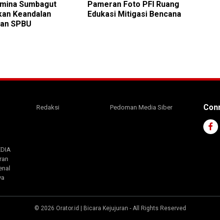
amina Sumbagut
Pameran Foto PFI Ruang
kan Keandalan
Edukasi Mitigasi Bencana
nan SPBU
Conn
Redaksi
Pedoman Media Siber
EDIA
ran
enal
ya
©
2026
Orator.id | Bicara Kejujuran
- All Rights Reserved