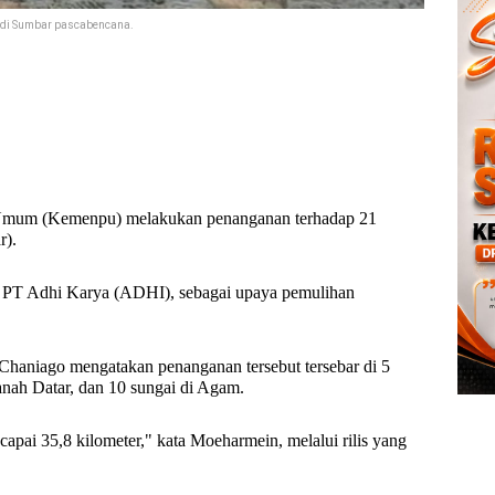
 di Sumbar pascabencana.
 Umum (Kemenpu) melakukan penanganan terhadap 21
rat (Sumbar).
a PT Adhi Karya (ADHI), sebagai upaya pemulihan
aniago mengatakan penanganan tersebut tersebar di 5
anah Datar, dan 10 sungai di Agam.
apai 35,8 kilometer," kata Moeharmein, melalui rilis yang