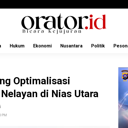
a
Hukum
Ekonomi
Nusantara
Politik
Peson
g Optimalisasi
Nelayan di Nias Utara
i
10 PM