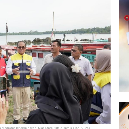
iaga dan pihak lainnya di Nias Utara, Sumut, Kamis, (15/1/2025).