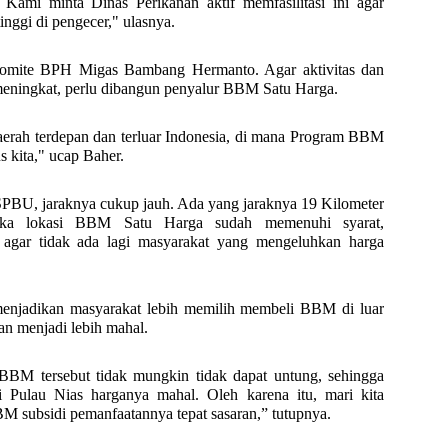
 Kami minta Dinas Perikanan aktif memfasilitasi ini agar
inggi di pengecer," ulasnya.
omite BPH Migas Bambang Hermanto. Agar aktivitas dan
meningkat, perlu dibangun penyalur BBM Satu Harga.
aerah terdepan dan terluar Indonesia, di mana Program BBM
s kita," ucap Baher.
 SPBU, jaraknya cukup jauh. Ada yang jaraknya 19 Kilometer
Jika lokasi BBM Satu Harga sudah memenuhi syarat,
agar tidak ada lagi masyarakat yang mengeluhkan harga
menjadikan masyarakat lebih memilih membeli BBM di luar
an menjadi lebih mahal.
BBM tersebut tidak mungkin tidak dapat untung, sehingga
Pulau Nias harganya mahal. Oleh karena itu, mari kita
M subsidi pemanfaatannya tepat sasaran,” tutupnya.