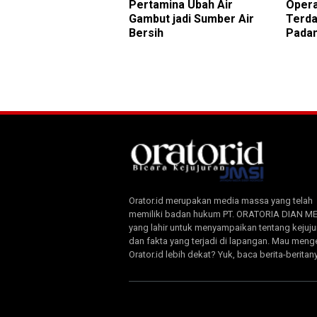
Pertamina Ubah Air
Opera
Gambut jadi Sumber Air
Terda
Bersih
Pada
Orator.id merupakan media massa yang telah
memiliki badan hukum PT. ORATORIA DIAN M
yang lahir untuk menyampaikan tentang kejuju
dan fakta yang terjadi di lapangan. Mau meng
Orator.id lebih dekat? Yuk, baca berita-beritan