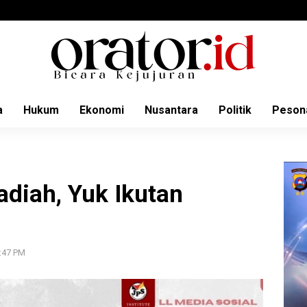
a
Hukum
Ekonomi
Nusantara
Politik
Peson
adiah, Yuk Ikutan
S
7:47 PM