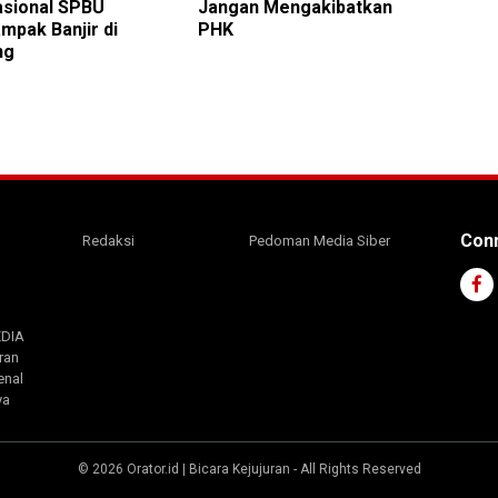
sional SPBU
Jangan Mengakibatkan
mpak Banjir di
PHK
ng
Conn
Redaksi
Pedoman Media Siber
EDIA
ran
enal
ya
©
2026
Orator.id | Bicara Kejujuran
- All Rights Reserved