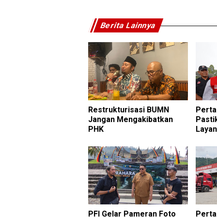
Berita Lainnya
Restrukturisasi BUMN
Pert
Jangan Mengakibatkan
Pasti
PHK
Laya
PFI Gelar Pameran Foto
Pert