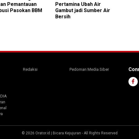
kan Pemantauan
Pertamina Ubah Air
ibusi Pasokan BBM
Gambut jadi Sumber Air
Bersih
Conn
Redaksi
Pedoman Media Siber
EDIA
ran
enal
ya
©
2026
Orator.id | Bicara Kejujuran
- All Rights Reserved