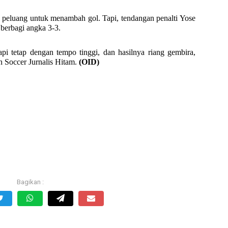
 peluang untuk menambah gol. Tapi, tendangan penalti Yose
berbagi angka 3-3.
api tetap dengan tempo tinggi, dan hasilnya riang gembira,
n Soccer Jurnalis Hitam.
(OID)