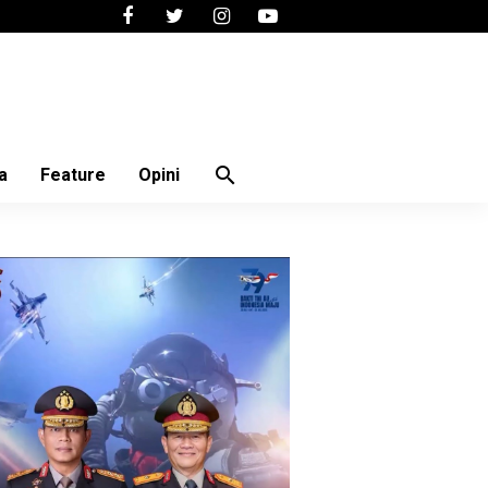
search
a
Feature
Opini