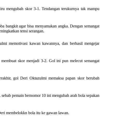
 Biru mengubah skor 3-1. Tendangan terukurnya tak mampu
oba bangkit agar bisa menyamakan angka. Dengan semangat
eningkatkan tensi serangan.
zulmi memotivasi kawan kawannya, dan berhasil mengejar
a membuat skor menjadi 3-2. Gol ini pun melecut semangat
berakhir, gol Deri Oktazulmi memaksa papan skor berubah
, sebab pemain bernomor 10 ini mengubah arah bola sepakan
, Deri membelokkn bola itu ke gawan lawan.