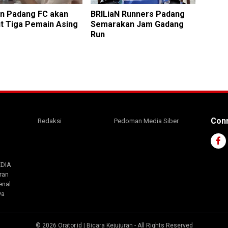
n Padang FC akan
BRILiaN Runners Padang
t Tiga Pemain Asing
Semarakan Jam Gadang
Run
Conn
Redaksi
Pedoman Media Siber
EDIA
ran
enal
ya
©
2026
Orator.id | Bicara Kejujuran
- All Rights Reserved