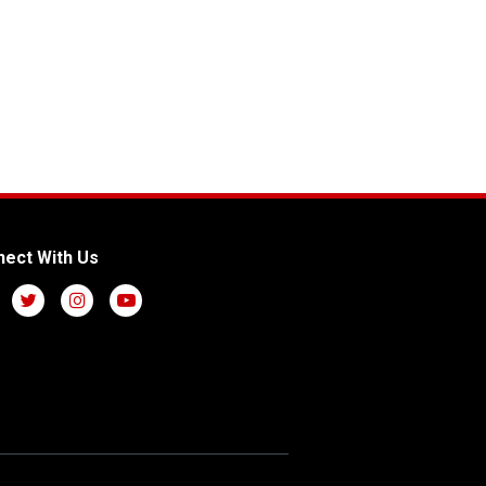
ect With Us