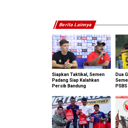
Berita Lainnya
Siapkan Taktikal, Semen
Dua G
Padang Siap Kalahkan
Seme
Persib Bandung
PSBS 