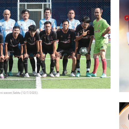
ini soccer, Sabtu (12/7/2025).