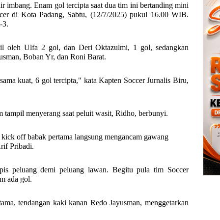
hir imbang. Enam gol tercipta saat dua tim ini bertanding mini
ccer di Kota Padang, Sabtu, (12/7/2025) pukul 16.00 WIB.
3-3.
sil oleh Ulfa 2 gol, dan Deri Oktazulmi, 1 gol, sedangkan
yusman, Boban Yr, dan Roni Barat.
sama kuat, 6 gol tercipta," kata Kapten Soccer Jurnalis Biru,
m tampil menyerang saat peluit wasit, Ridho, berbunyi.
l kick off babak pertama langsung mengancam gawang
if Pribadi.
is peluang demi peluang lawan. Begitu pula tim Soccer
um ada gol.
rtama, tendangan kaki kanan Redo Jayusman, menggetarkan