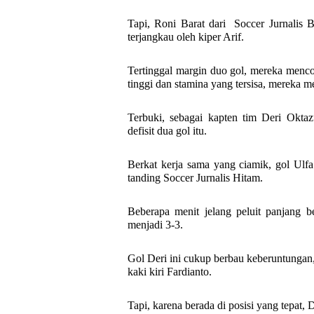
Tapi, Roni Barat dari
Soccer Jurnalis
terjangkau oleh kiper Arif.
Tertinggal margin duo gol, mereka menc
tinggi dan stamina yang tersisa, mereka m
Terbuki, sebagai kapten tim Deri Okta
defisit dua gol itu.
Berkat kerja sama yang ciamik, gol Ulf
tanding Soccer Jurnalis Hitam.
Beberapa menit jelang peluit panjang 
menjadi 3-3.
Gol Deri ini cukup berbau keberuntungan
kaki kiri Fardianto.
Tapi, karena berada di posisi yang tepat