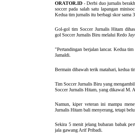
ORATOR.ID
- Derbi duo jurnalis berak
soccer pada salah satu lapangan miniso
Kedua tim jurnalis itu berbagi skor sama 
Gol-gol tim Soccer Jurnalis Hitam diha
gol
Soccer Jurnalis Biru melalui Redo Ja
"Pertandingan berjalan lancar. Kedua tim 
Jamaldi.
Bermain dibawah terik matahari, kedua ti
Tim Soccer Jurnalis Biru yang mengambi
Soccer Jurnalis Hitam, yang dikawal M. Ar
Namun, kiper veteran ini mampu menep
Jurnalis Hitam bali menyerang, tetapi bel
Sekira 5 menit jelang bubaran babak pe
jala gawang Arif Pribadi.