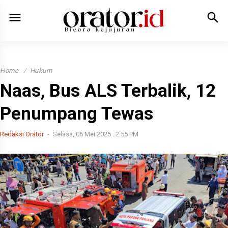
menu
search
Home
Hukum
Naas, Bus ALS Terbalik, 12
Penumpang Tewas
Redaksi Orator
Selasa, 06 Mei 2025 : 2:55 PM