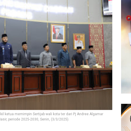
il ketua memimpin Sertijab wali kota ter dari Pj Andree Algamar
sir, periode 2025-2030, Senin, (3/3/2025).