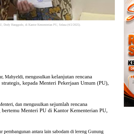
U, Dody Hanggodo, di Kantor Kementerian PU, Selasa (4/2/2025).
kelanjutan rencana
ar, Mahyeldi, mengusulkan
 strategis, kepada Menteri Pekerjaan Umum (PU),
sejumlah rencana
 Menteri, dan mengusulkan
 bertemu Menteri PU di Kantor Kementerian PU,
ur pembangunan antara lain sabodam di lereng Gunung