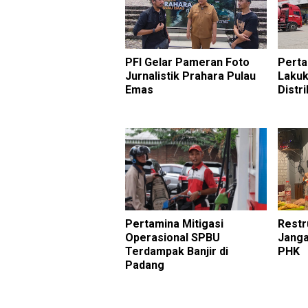
PFI Gelar Pameran Foto
Pert
Jurnalistik Prahara Pulau
Laku
Emas
Distr
Pertamina Mitigasi
Restr
Operasional SPBU
Janga
Terdampak Banjir di
PHK
Padang