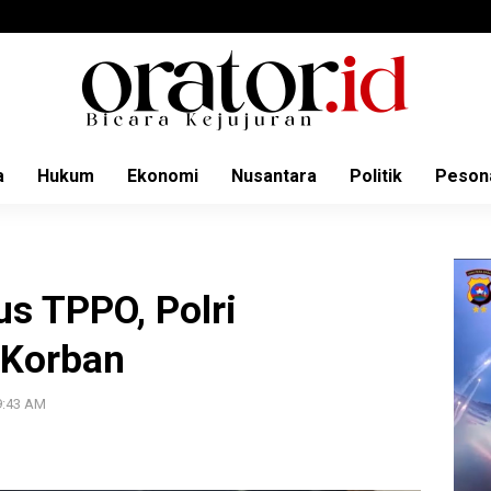
a
Hukum
Ekonomi
Nusantara
Politik
Peson
s TPPO, Polri
 Korban
9:43 AM