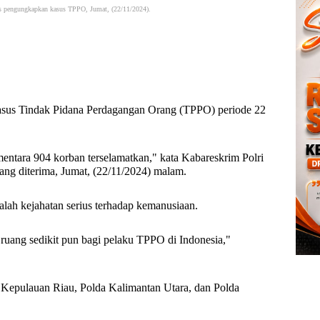
rs pengungkapkan kasus TPPO, Jumat, (22/11/2024).
asus Tindak Pidana Perdagangan Orang (TPPO) periode 22
entara 904 korban terselamatkan," kata Kabareskrim Polri
ang diterima, Jumat, (22/11/2024) malam.
lah kejahatan serius terhadap kemanusiaan.
uang sedikit pun bagi pelaku TPPO di Indonesia,"
 Kepulauan Riau, Polda Kalimantan Utara, dan Polda