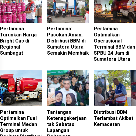
Pertamina
Pertamina:
Pertamina
Turunkan Harga
Pasokan Aman,
Optimalkan
Bright Gas di
Distribusi BBM di
Operasional
Regional
Sumatera Utara
Terminal BBM dan
Sumbagut
Semakin Membaik
SPBU 24 Jam di
Sumatera Utara
Pertamina
Tantangan
Distribusi BBM
Optimalkan Fuel
Ketenagakerjaan
Terlambat Akibat
Terminal Medan
tak Sebatas
Kemacetan
Group untuk
Lapangan