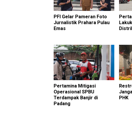
PFI Gelar Pameran Foto
Pert
Jurnalistik Prahara Pulau
Laku
Emas
Distr
Pertamina Mitigasi
Restr
Operasional SPBU
Janga
Terdampak Banjir di
PHK
Padang