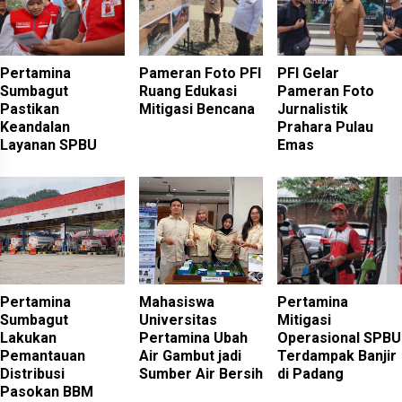
Pertamina
Pameran Foto PFI
PFI Gelar
Sumbagut
Ruang Edukasi
Pameran Foto
Pastikan
Mitigasi Bencana
Jurnalistik
Keandalan
Prahara Pulau
Layanan SPBU
Emas
Pertamina
Mahasiswa
Pertamina
Sumbagut
Universitas
Mitigasi
Lakukan
Pertamina Ubah
Operasional SPBU
Pemantauan
Air Gambut jadi
Terdampak Banjir
Distribusi
Sumber Air Bersih
di Padang
Pasokan BBM