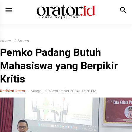
menu
search
Home
Umum
Pemko Padang Butuh
Mahasiswa yang Berpikir
Kritis
Redaksi Orator
Minggu, 29 September 2024 : 12:28 PM