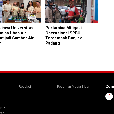
iswa Universitas
Pertamina Mitigasi
mina Ubah Air
Operasional SPBU
t jadi Sumber Air
Terdampak Banjir di
h
Padang
Conn
Redaksi
Pedoman Media Siber
EDIA
ran