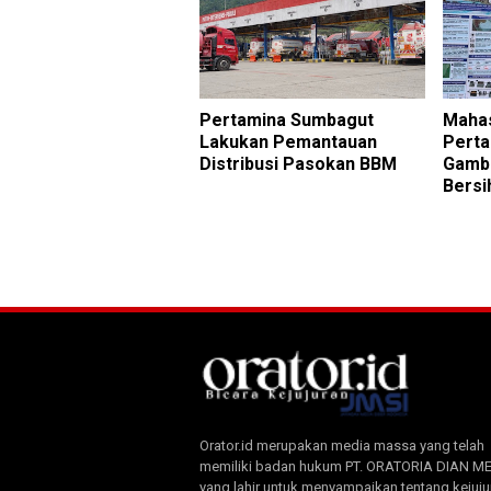
Pertamina Sumbagut
Mahas
Lakukan Pemantauan
Perta
Distribusi Pasokan BBM
Gambu
Bersi
Orator.id merupakan media massa yang telah
memiliki badan hukum PT. ORATORIA DIAN M
yang lahir untuk menyampaikan tentang kejuju