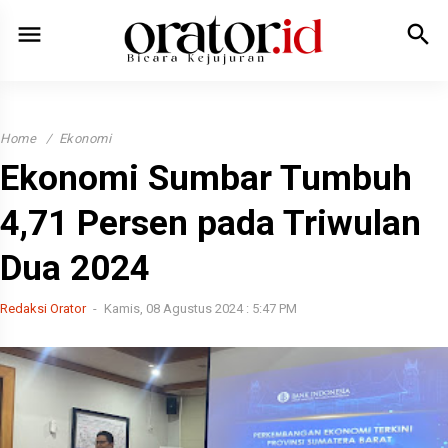
menu
search
Home
Ekonomi
Ekonomi Sumbar Tumbuh
4,71 Persen pada Triwulan
Dua 2024
Redaksi Orator
Kamis, 08 Agustus 2024 : 5:47 PM