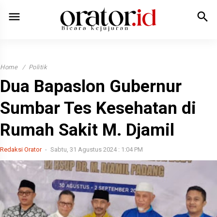
menu
search
Home
Politik
Dua Bapaslon Gubernur
Sumbar Tes Kesehatan di
Rumah Sakit M. Djamil
Redaksi Orator
Sabtu, 31 Agustus 2024 : 1:04 PM