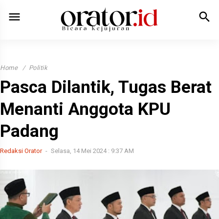
menu
search
Home
Politik
Pasca Dilantik, Tugas Berat
Menanti Anggota KPU
Padang
Redaksi Orator
Selasa, 14 Mei 2024 : 9:37 AM