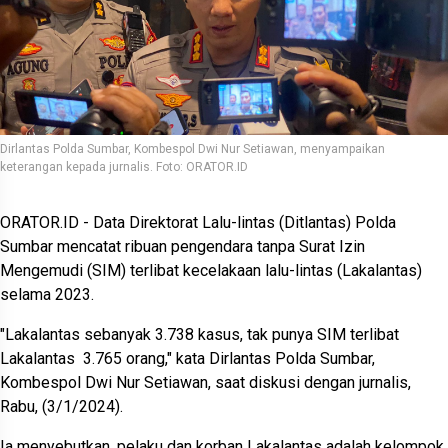
Dirlantas Polda Sumbar, Kombespol Dwi Nur Setiawan, menyampaikan
keterangan kepada jurnalis. Foto: ORATOR.ID
ORATOR.ID - Data Direktorat Lalu-lintas (Ditlantas) Polda
Sumbar mencatat ribuan pengendara tanpa Surat Izin
Mengemudi (SIM) terlibat kecelakaan lalu-lintas (Lakalantas)
selama 2023.
"Lakalantas sebanyak 3.738 kasus, tak punya SIM terlibat
Lakalantas 3.765 orang," kata Dirlantas Polda Sumbar,
Kombespol Dwi Nur Setiawan, saat diskusi dengan jurnalis,
Rabu, (3/1/2024).
Ia menyebutkan, pelaku dan korban Lakalantas adalah kelompok